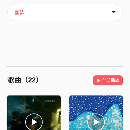
主頁
關於
喜歡
歌曲（22）
全部播放