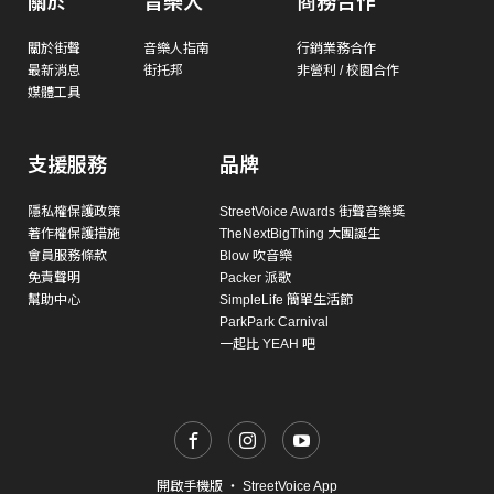
關於
音樂人
商務合作
關於街聲
音樂人指南
行銷業務合作
最新消息
街托邦
非營利 / 校園合作
媒體工具
支援服務
品牌
隱私權保護政策
StreetVoice Awards 街聲音樂獎
著作權保護措施
TheNextBigThing 大團誕生
會員服務條款
Blow 吹音樂
免責聲明
Packer 派歌
幫助中心
SimpleLife 簡單生活節
ParkPark Carnival
一起比 YEAH 吧
開啟手機版
・
StreetVoice App