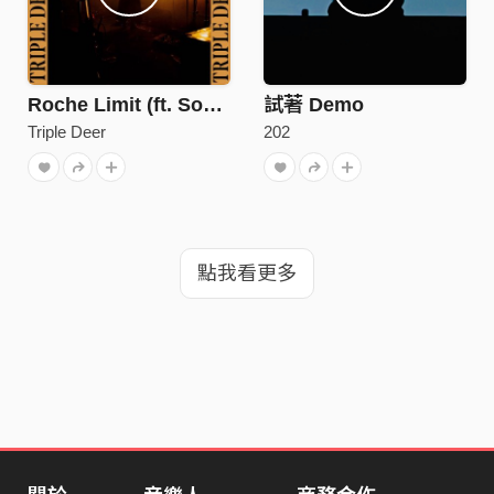
Roche Limit (ft. Soby)
試著 Demo
Triple Deer
202
點我看更多