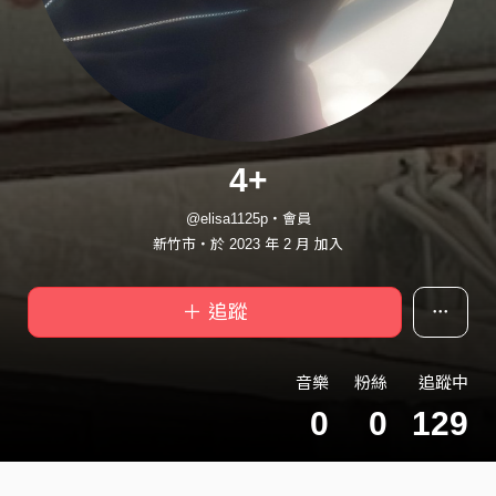
4+
@elisa1125p・會員
新竹市・於 2023 年 2 月 加入
＋ 追蹤
音樂
粉絲
追蹤中
0
0
129