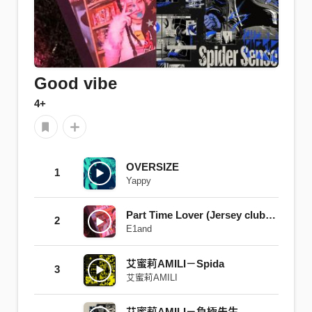
Good vibe
4+
OVERSIZE
1
Yappy
Part Time Lover (Jersey club version) feat.Yappy
2
E1and
艾蜜莉AMILI－Spida
3
艾蜜莉AMILI
艾蜜莉AMILI－負極先生