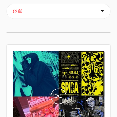
主頁
喜歡
關於
歌單