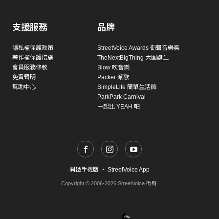
支援服務
品牌
隱私權保護政策
StreetVoice Awards 街聲音樂獎
著作權保護措施
TheNextBigThing 大團誕生
會員服務條款
Blow 吹音樂
免責聲明
Packer 派歌
幫助中心
SimpleLife 簡單生活節
ParkPark Carnival
一起比 YEAH 吧
開啟手機版
・
StreetVoice App
Copyright © 2006-2026 StreetVoice 街聲.