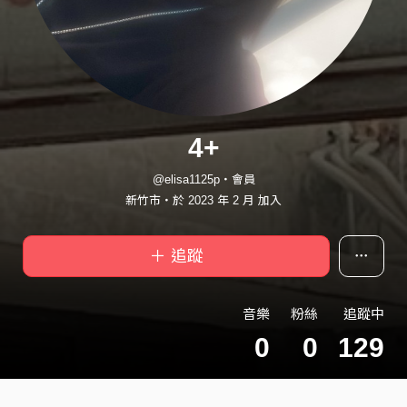
4+
@elisa1125p・會員
新竹市・於 2023 年 2 月 加入
＋ 追蹤
音樂
粉絲
追蹤中
0
0
129