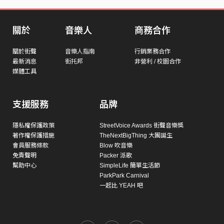
關於
音樂人
商務合作
關於街聲
音樂人指南
行銷業務合作
最新消息
街托邦
非營利 / 校園合作
媒體工具
支援服務
品牌
隱私權保護政策
StreetVoice Awards 街聲音樂獎
著作權保護措施
TheNextBigThing 大團誕生
會員服務條款
Blow 吹音樂
免責聲明
Packer 派歌
幫助中心
SimpleLife 簡單生活節
ParkPark Carnival
一起比 YEAH 吧