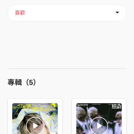
主頁
歌單
關於
喜歡
專輯（5）