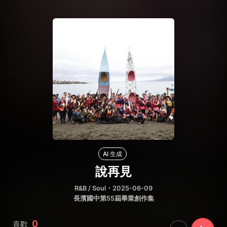
AI 生成
說再見
R&B / Soul
・2025-06-09
長濱國中第55屆畢業創作集
0
喜歡