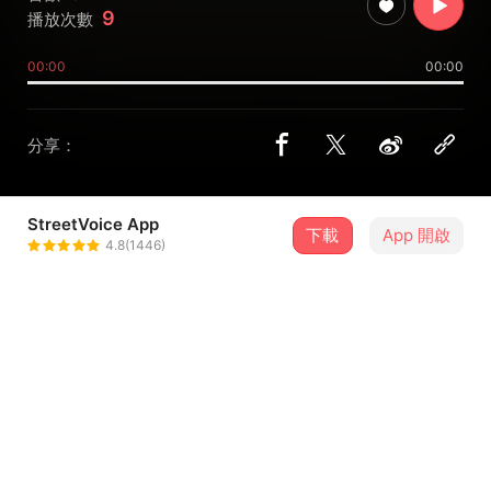
9
播放次數
00:00
00:00
分享：
StreetVoice App
下載
App 開啟
e58652002
4.8(1446)
＋ 追蹤
@e58652002
合作音樂人
鄂惠馨
riyal＿no＿wawa