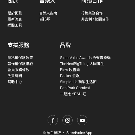
關於
音樂人
商務合作
關於街聲
音樂人指南
行銷業務合作
最新消息
街托邦
非營利 / 校園合作
媒體工具
支援服務
品牌
隱私權保護政策
StreetVoice Awards 街聲音樂獎
著作權保護措施
TheNextBigThing 大團誕生
會員服務條款
Blow 吹音樂
免責聲明
Packer 派歌
幫助中心
SimpleLife 簡單生活節
ParkPark Carnival
一起比 YEAH 吧
開啟手機版
・
StreetVoice App