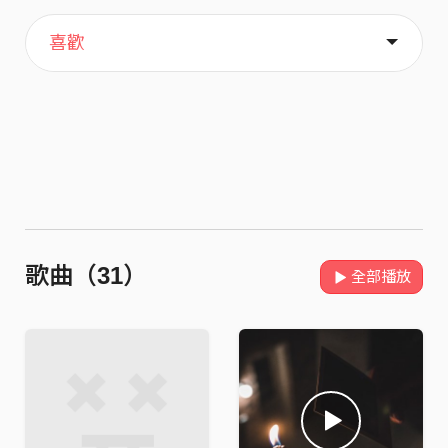
主頁
歌單
關於
喜歡
歌曲（31）
全部播放