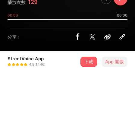
129
播放次數
00:00
00:00
分享：
StreetVoice App
下載
App 開啟
DonSir
4.8(1446)
＋ 追蹤
@donsirtw
介紹
無所謂了 Free · DonSir
康達效應 Coanda Effect