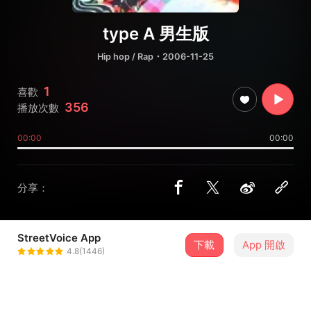
type A 男生版
Hip hop / Rap
・2006-11-25
1
喜歡
356
播放次數
00:00
00:00
分享：
StreetVoice App
下載
App 開啟
dolbe
4.8(1446)
＋ 追蹤
@dolbe