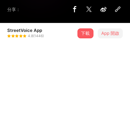
分享：
StreetVoice App
下載
App 開啟
DJ T-TIme
4.8(1446)
＋ 追蹤
@djttime
介紹
soulection style
歌詞
這是沒有提供歌詞的歌曲