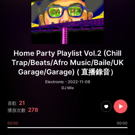
Home Party Playlist Vol.2 (Chill
Trap/Beats/Afro Music/Baile/UK
Garage/Garage) ( 直播錄音）
Electronic
・2022-11-08
DJ Mix
21
喜歡
278
播放次數
00:00
00:00