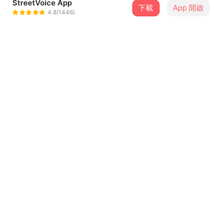
StreetVoice App
下載
App 開啟
李英宏 DJ DIDILONG
4.8(1446)
＋ 追蹤
@djdidilong
介紹
經典縣歌〈來去台東〉三十年後的全新演繹，由永遠的搖滾
歌手沈文程與浪漫靈魂李英宏跨世代合作，以一段源自詐騙
簡訊的靈感延伸出「Nina來台東」的全新故事。
融合沈文程幽默率性的音樂語彙與李英宏細膩的台式浪漫編
曲，歌曲描繪女主角Nina在台東展開的漫遊旅程，從海岸到
...查看更多
城市，在節奏與旋律中感受被土地療癒的自由，從此愛上東
部的節奏。
歌詞
Nina Nina～來台東 (Nina Nina, hey)