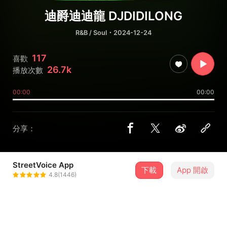
迪爵迪迪龍 DJDIDILONG
R&B / Soul
・2024-12-24
117
喜歡
26.7k
播放次數
00:00
00:00
分享：
StreetVoice App
下載
App 開啟
李英宏 DJ DIDILONG
4.8(1446)
＋ 追蹤
@djdidilong