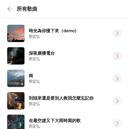
所有歌曲
時光為你慢下來（demo)
邢定弘
深夜廣播電台
邢定弘
南
邢定弘
到頭來還是要別人教我怎麼忘記你
邢定弘
在最空虛又下大雨時寫的歌
邢定弘