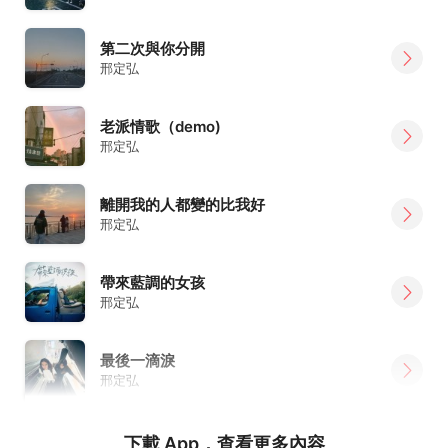
第二次與你分開
邢定弘
老派情歌（demo)
邢定弘
離開我的人都變的比我好
邢定弘
帶來藍調的女孩
邢定弘
最後一滴淚
邢定弘
下載 App，查看更多內容