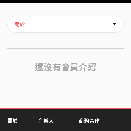
主頁
音樂
歌單
喜歡
關於
還沒有會員介紹
關於
音樂人
商務合作