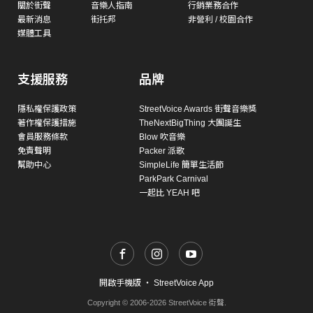
關於街聲
音樂人指南
行銷業務合作
最新消息
街托邦
非營利 / 校園合作
媒體工具
支援服務
品牌
隱私權保護政策
StreetVoice Awards 街聲音樂獎
著作權保護措施
TheNextBigThing 大團誕生
會員服務條款
Blow 吹音樂
免責聲明
Packer 派歌
幫助中心
SimpleLife 簡單生活節
ParkPark Carnival
一起比 YEAH 吧
開啟手機版
・
StreetVoice App
Copyright © 2006-2026 StreetVoice 街聲.