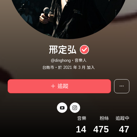
邢定弘
@dinghong・音樂人
台南市・於 2021 年 3 月 加入
＋ 追蹤
音樂
粉絲
追蹤中
14
475
47