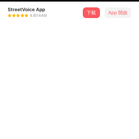
StreetVoice App
下載
App 開啟
曾詠翔
4.8(1446)
＋ 追蹤
@depbread
介紹
＠hsia_jc
@depbread
********
錄音室/台北市街頭音樂發展協會
協助錄音/Young Park, C.F.K
...查看更多
編曲/Tsurreal
曲/bambii, SeaAitch, 馮浩倫
歌詞
詞/曾詠翔, SeaAitch
混音/王水源H2O