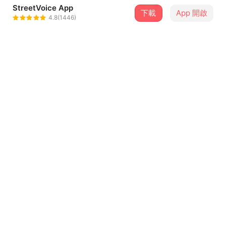
StreetVoice App
下載
App 開啟
魚條 Fish Stick
4.8(1446)
＋ 追蹤
@dennischang
合作音樂人
Dennis Chang
介紹
:(
歌詞
透過窗簾一絲光線