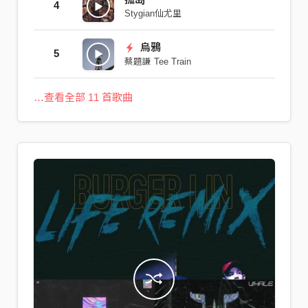
4
Stygian仙尤里
烏鴉
5
蔡題謙 Tee Train
…查看全部 11 首歌曲