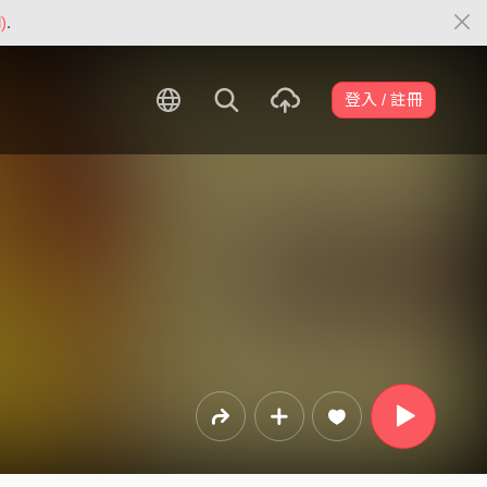
)
.
登入 / 註冊