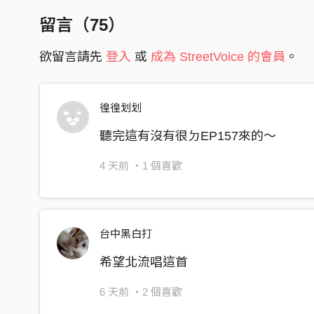
留言（
75
）
忘記認識多久我猜有 上輩子到現在這麼久
欲留言請先
登入
或
成為 StreetVoice 的會員
。
第一次 見到妳 在師大關東煮小店裡
你的樣子 揮不去 從此滿腦只想見你
徨徨划划
困惑我許久 你文字比臉龐更美麗
聽完這有沒有很ㄉEP157來的～
渾身上下那股氣 卸下我全部武力
4 天前
・1 個喜歡
迷了心 着了道 出了竅 中了魔 的
靈魂不再屬於我自己 看來全歸屬於妳
台中黑白打
再見 我的好朋友
希望北流唱這首
絕對不會 抹去記憶 和妳 最後哭泣 為妳
6 天前
・2 個喜歡
再見 我的好朋友