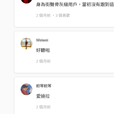
再見 我的好朋友
身為街聲骨灰級用戶，當初沒有跟到這
從知己到怨侶 讓自己不能自己其情非 得 已
2 個月前
・3 個喜歡
再見 我的好朋友
這不能 稱作分手 分離 卻比失戀還 痛
Weiwei
再見 我的好朋友
好聽啦
絕對不會 抹去記憶 和妳 最後哭泣 為妳
2 個月前
再見 我的好朋友
互相祝 福 一路好走聽起來卻像是詛咒
欸等欸等
愛迪拉
2 個月前