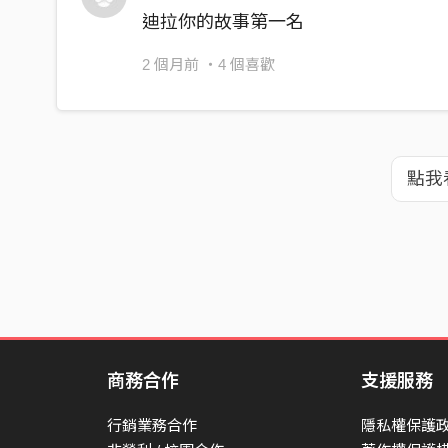
迪拉你的故事第一名
2 個月前
・4 個喜歡
點我
商務合作
支援服務
行銷業務合作
隱私權保護