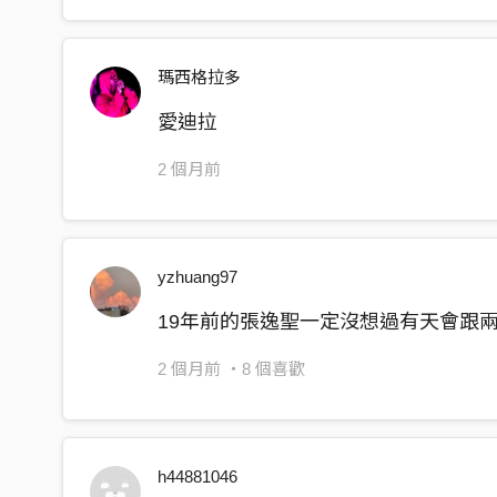
瑪西格拉多
愛迪拉
2 個月前
yzhuang97
19年前的張逸聖一定沒想過有天會跟
2 個月前
・8 個喜歡
h44881046