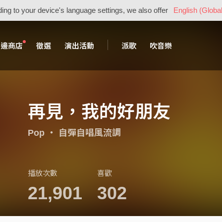
ing to your device's language settings, we also offer
English (Global
周邊商店
徵選
演出活動
派歌
吹音樂
再見，我的好朋友
Pop
・
自彈自唱風流調
播放次數
喜歡
21,901
302