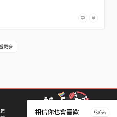
看更多
品牌
相信你也會喜歡
政策
StreetVoice Awards 街聲音樂獎
收起來