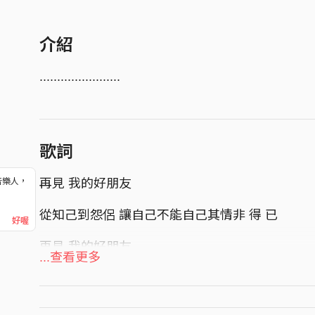
介紹
.......................
歌詞
再見 我的好朋友
音樂人，
！
從知己到怨侶 讓自己不能自己其情非 得 已
好喔
再見 我的好朋友
...查看更多
這不能 稱作分手 分離 卻比失戀還 痛
珍重再見 我的好朋友 妳叫我好朋友