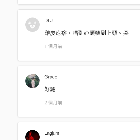
互相祝 福 一路好走聽起來卻像是詛咒
DLJ
我最愛 陪妳逛街 逛累了 買瓶啤酒 並肩坐
雞皮疙瘩，唱到心頭聽到上頭。哭
在馬路上歇 聽你報怨 我全照接
1 個月前
地攤貨 翻了翻 到百貨 轉了轉 妳和我 算不算
這問題 聽起來有點難
Grace
你老是笑著說現在不成 也許我們 有以後
好聽
等著這前奏 一年之後 這八拍還再演奏
2 個月前
不暸解 和弦妳不下 這疑團 攤開在譜架
才明白 我只是妳的一段間奏
Lagjum