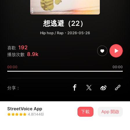
想逃避（22）
Hip hop / Rap
・2026-05-26
192
喜歡
8.9k
播放次數
00:00
00:00
分享：
StreetVoice App
下載
App 開啟
林潔心
4.8(1446)
＋ 追蹤
@ddkogi