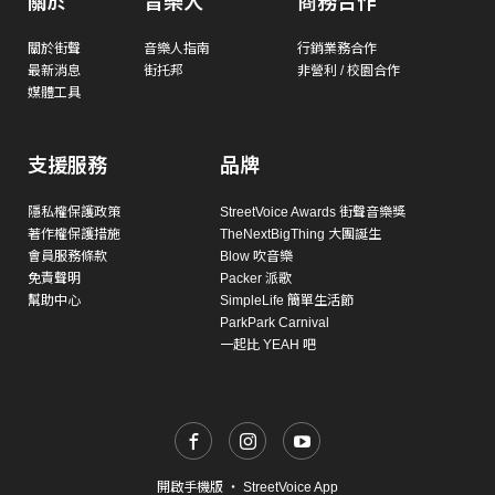
關於
音樂人
商務合作
關於街聲
音樂人指南
行銷業務合作
最新消息
街托邦
非營利 / 校園合作
媒體工具
支援服務
品牌
隱私權保護政策
StreetVoice Awards 街聲音樂獎
著作權保護措施
TheNextBigThing 大團誕生
會員服務條款
Blow 吹音樂
免責聲明
Packer 派歌
幫助中心
SimpleLife 簡單生活節
ParkPark Carnival
一起比 YEAH 吧
開啟手機版
・
StreetVoice App