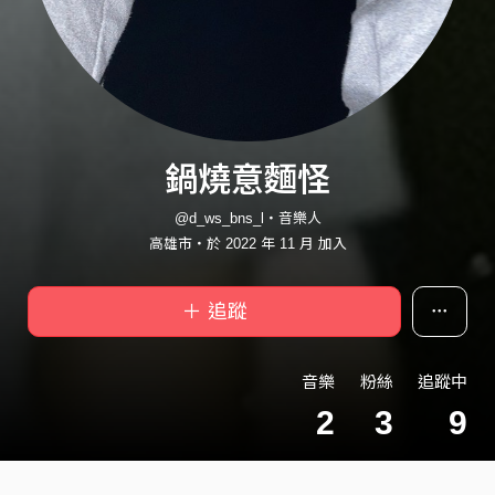
鍋燒意麵怪
@d_ws_bns_l・音樂人
高雄市・於 2022 年 11 月 加入
＋ 追蹤
音樂
粉絲
追蹤中
2
3
9