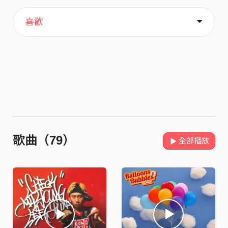
主頁
音樂
關於
喜歡
歌曲（79）
全部播放