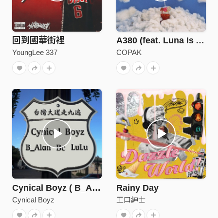
回到國華街裡
A380 (feat. Luna Is A Bep)
YoungLee 337
COPAK
Cynical Boyz ( B_Alan & Bc & Lulu ) - 台灣大道走九遍
Rainy Day
Cynical Boyz
工口紳士