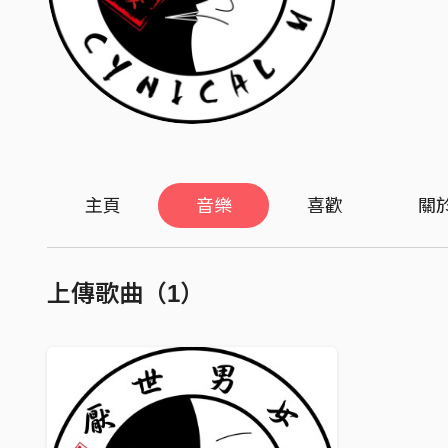
主頁
音樂
喜歡
關
上傳歌曲（1）