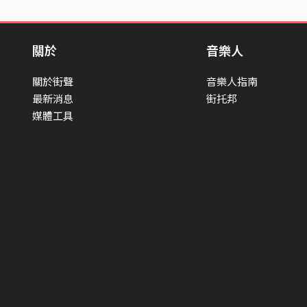
關於
音樂人
關於街聲
音樂人指南
最新消息
街托邦
媒體工具