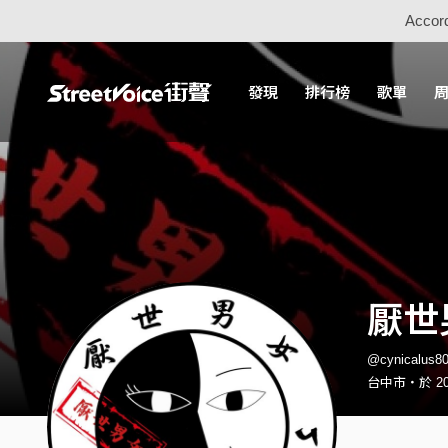
Accord
發現
排行榜
歌單
厭世
@cynicalu
台中市・於 20