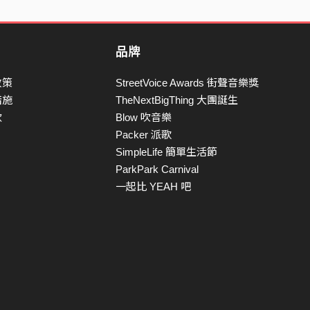
品牌
政策
StreetVoice Awards 街聲音樂獎
措施
TheNextBigThing 大團誕生
款
Blow 吹音樂
Packer 派歌
SimpleLife 簡單生活節
ParkPark Carnival
一起比 YEAH 吧