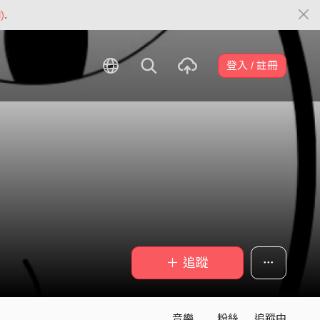
)
.
登入 / 註冊
＋ 追蹤
音樂
粉絲
追蹤中