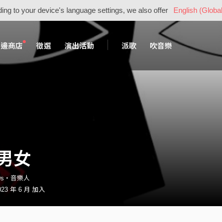
ing to your device's language settings, we also offer
English (Global
周邊商店
徵選
演出活動
派歌
吹音樂
男女
s80s・音樂人
23 年 6 月 加入