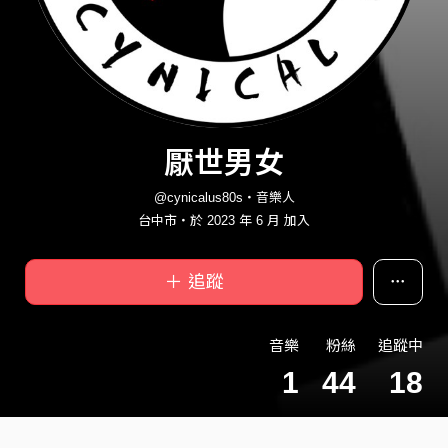
厭世男女
@cynicalus80s・音樂人
台中市・於 2023 年 6 月 加入
＋ 追蹤
音樂
粉絲
追蹤中
1
44
18