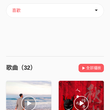
主頁
音樂
關於
喜歡
歌曲（32）
全部播放