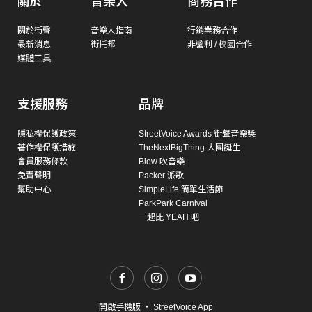
關於
音樂人
商務合作
關於街聲
音樂人指南
行銷業務合作
最新消息
街托邦
非營利 / 校園合作
媒體工具
支援服務
品牌
隱私權保護政策
StreetVoice Awards 街聲音樂獎
著作權保護措施
TheNextBigThing 大團誕生
會員服務條款
Blow 吹音樂
免責聲明
Packer 派歌
幫助中心
SimpleLife 簡單生活節
ParkPark Carnival
一起比 YEAH 吧
開啟手機版
・
StreetVoice App