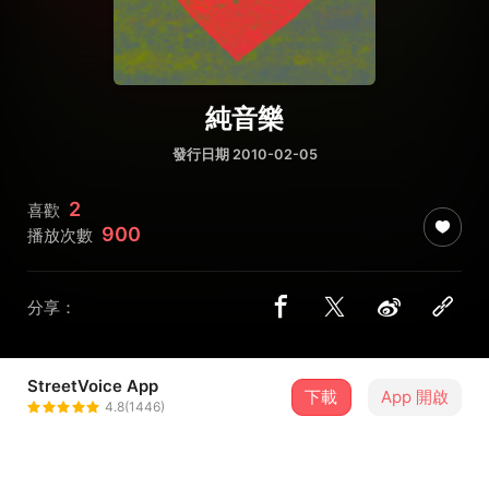
純音樂
發行日期 2010-02-05
2
喜歡
900
播放次數
分享：
StreetVoice App
下載
App 開啟
Culaliya瑜瑜
4.8(1446)
＋ 追蹤
@culaliya