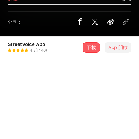
分享：
StreetVoice App
下載
App 開啟
Crispy脆樂團
4.8(1446)
＋ 追蹤
@crispytheband
8 月
2026新北市河海音樂季-8/15淡水場
15
16:00．新北市・淡水漁人舞台
介紹
這是〈黑暗的盡頭〉這首歌最單純、最原本的樣貌，