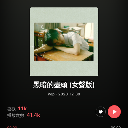
黑暗的盡頭 (女聲版)
Pop
・2020-12-30
1.1k
喜歡
41.4k
播放次數
00:00
00:00