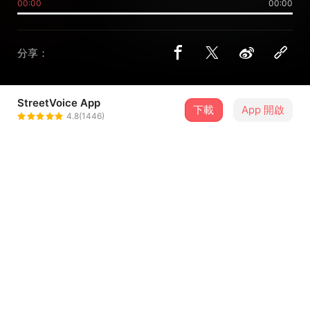
00:00
00:00
分享：
StreetVoice App
下載
App 開啟
Crispy脆樂團
4.8(1446)
＋ 追蹤
@crispytheband
8 月
2026新北市河海音樂季-8/15淡水場
15
16:00．新北市・淡水漁人舞台
介紹