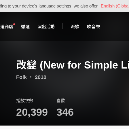
ing to your device's language settings, we also offer
English (Global
周邊商店
徵選
演出活動
派歌
吹音樂
改變 (New for Simple Li
Folk
・
2010
播放次數
喜歡
20,399
346