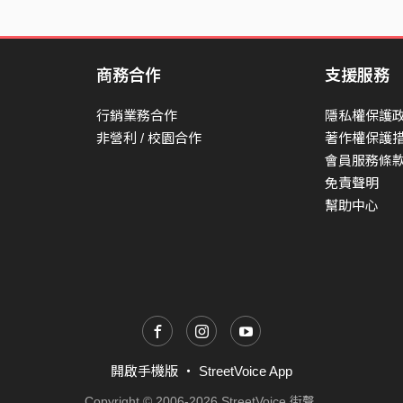
It's time to change
It's time to change
It's time to change
商務合作
支援服務
It's time to change
行銷業務合作
隱私權保護
非營利 / 校園合作
著作權保護
會員服務條
免責聲明
幫助中心
開啟手機版
・
StreetVoice App
Copyright © 2006-2026 StreetVoice 街聲.