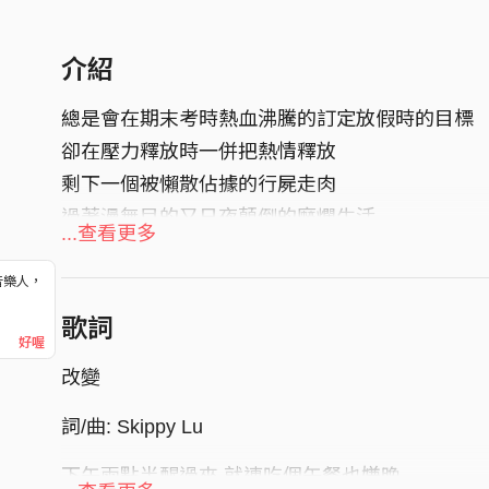
介紹
總是會在期末考時熱血沸騰的訂定放假時的目標
卻在壓力釋放時一併把熱情釋放
剩下一個被懶散佔據的行屍走肉
過著漫無目的又日夜顛倒的糜爛生活
...查看更多
一整個寒假的放縱與無所事事
音樂人，
令我對自己各方面感到十分失望
！
歌詞
於是在假期來到尾聲的時候自省了一番
好喔
其實也只是想要自己積極一點
改變
實現今日事今日畢等等老梗但是正確的生活方式
詞/曲: Skippy Lu
下午兩點半醒過來 就連吃個午餐也嫌晚