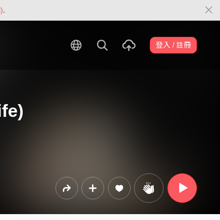
)
.
登入 / 註冊
fe)