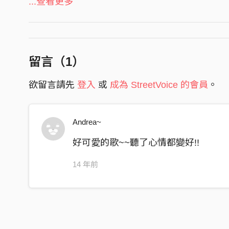
...查看更多
到底睡了幾個小時 怎麼眼睛還是睜不開
昏昏沉沉走出家門 因為家裡沒有半個人
突然甚麼都不想做 也打不起精神
留言（
1
）
這樣的日子還要持續多久
難道就真的沒有人能救我
欲留言請先
登入
或
成為 StreetVoice 的會員
。
訂好多的目標作好多的夢
為什麼總是一拖再拖
Andrea~
我想我需要一點改變
好可愛的歌~~聽了心情都變好!!
別再浪費時間
昨天的事就應該留給昨天
14 年前
我想我需要一點改變
勇敢的努力承擔面對
別把所有的責任 都丟給明天