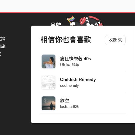
品牌
相信你也會喜歡
政策
StreetVoice Awards 街聲音樂獎
收起來
措施
TheNextBigThing 大團誕生
款
Blow 吹音樂
痛且快樂著 40s
Packer 派歌
Ofelia 歐菲
SimpleLife 簡單生活節
ParkPark Carnival
Childish Remedy
一起比 YEAH 吧
soothemily
放空
loststar926