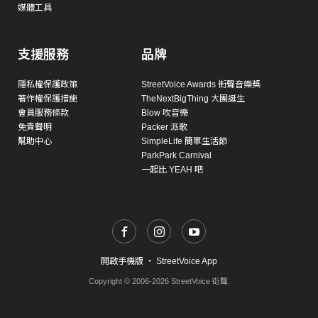
媒體工具
支援服務
品牌
隱私權保護政策
StreetVoice Awards 街聲音樂獎
著作權保護措施
TheNextBigThing 大團誕生
會員服務條款
Blow 吹音樂
免責聲明
Packer 派歌
幫助中心
SimpleLife 簡單生活節
ParkPark Carnival
一起比 YEAH 吧
開啟手機版
・
StreetVoice App
Copyright © 2006-2026 StreetVoice 街聲.