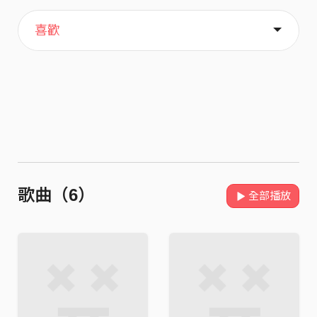
主頁
歌單
關於
喜歡
歌曲（6）
全部播放