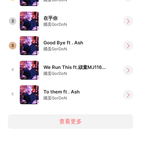
在乎你
2
國蛋GorDoN
Good Bye ft . Ash
3
國蛋GorDoN
We Run This ft.頑童MJ116 (KAO studio demo version)
4
國蛋GorDoN
To them ft . Ash
5
國蛋GorDoN
查看更多