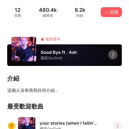
12
480.4k
9.2k
＋ 追蹤
音樂
總播放
粉絲
最新發布
Good Bye ft . Ash
國蛋GorDoN
介紹
這個人沒有填寫任何介紹...
最受歡迎歌曲
your stories (when I fallin') ft.Naomi /remix (demo)
1
國蛋GorDoN