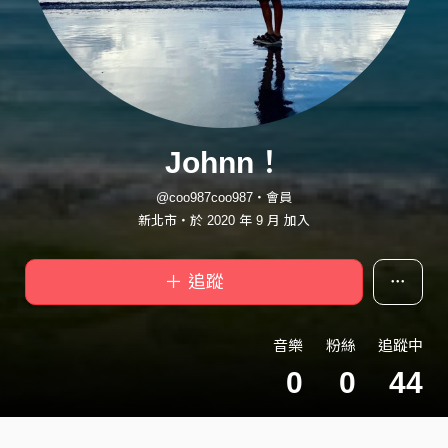
Johnn！
@coo987coo987・會員
新北市・於 2020 年 9 月 加入
＋ 追蹤
音樂
粉絲
追蹤中
0
0
44