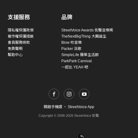
支援服務
品牌
隱私權保護政策
StreetVoice Awards 街聲音樂獎
著作權保護措施
TheNextBigThing 大團誕生
會員服務條款
Blow 吹音樂
免責聲明
Packer 派歌
幫助中心
SimpleLife 簡單生活節
ParkPark Carnival
一起比 YEAH 吧
開啟手機版
・
StreetVoice App
Copyright © 2006-2026 StreetVoice 街聲.