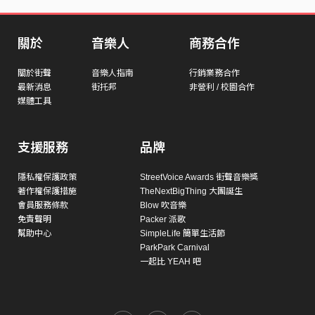
關於
音樂人
商務合作
關於街聲
音樂人指南
行銷業務合作
最新消息
街托邦
非營利 / 校園合作
媒體工具
支援服務
品牌
隱私權保護政策
StreetVoice Awards 街聲音樂獎
著作權保護措施
TheNextBigThing 大團誕生
會員服務條款
Blow 吹音樂
免責聲明
Packer 派歌
幫助中心
SimpleLife 簡單生活節
ParkPark Carnival
一起比 YEAH 吧