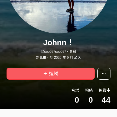
Johnn！
@coo987coo987・會員
新北市・於 2020 年 9 月 加入
＋ 追蹤
音樂
粉絲
追蹤中
0
0
44