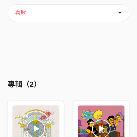
主頁
歌單
關於
喜歡
專輯（2）