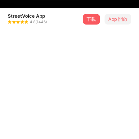
StreetVoice App
下載
App 開啟
Connie 張采璇
4.8(1446)
＋ 追蹤
@conniesings
介紹
與Ulzzang Pistol合作
https://soundcloud.com/ulzzang-pistol
DJ Ulzzang對我說音樂是跨國界與文化的語言, 不該直接被
定義成J-pop或K-pop
...查看更多
所以不會說中文的他找了我合作這一首中文舞曲
歌詞