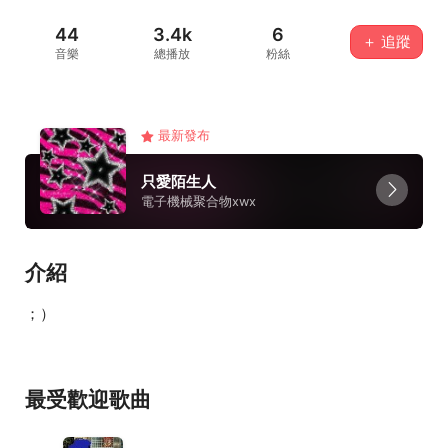
44
3.4k
6
＋ 追蹤
音樂
總播放
粉絲
最新發布
只愛陌生人
電子機械聚合物xwx
介紹
；）
最受歡迎歌曲