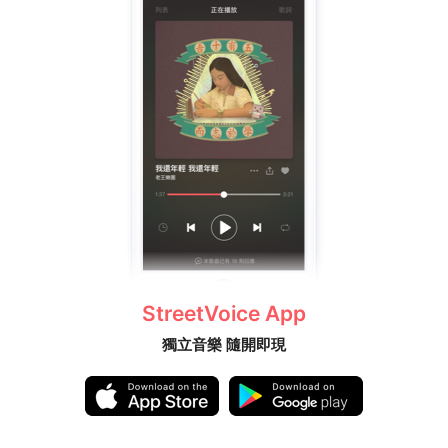
StreetVoice App
獨立音樂 隨開即現