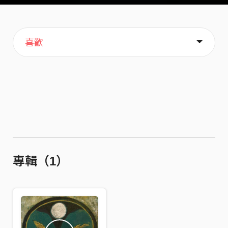
主頁
音樂
關於
喜歡
專輯（1）