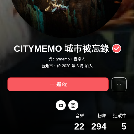
CITYMEMO 城市被忘錄
@citymemo・音樂人
台北市・於 2020 年 6 月 加入
＋ 追蹤
音樂
粉絲
追蹤中
22
294
5