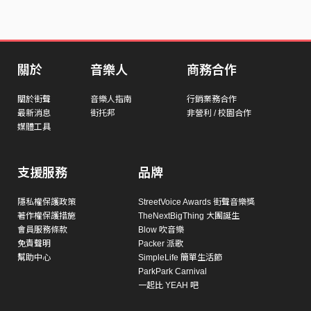
關於
音樂人
商務合作
關於街聲
音樂人指南
行銷業務合作
最新消息
街托邦
非營利 / 校園合作
媒體工具
支援服務
品牌
隱私權保護政策
StreetVoice Awards 街聲音樂獎
著作權保護措施
TheNextBigThing 大團誕生
會員服務條款
Blow 吹音樂
免責聲明
Packer 派歌
幫助中心
SimpleLife 簡單生活節
ParkPark Carnival
一起比 YEAH 吧