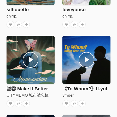
silhouette
loveyouso
chirrp.
chirrp.
墜霧 Make It Better
《To Whom?》ft.ÿuf
CITYMEMO 城市被忘錄
3møer