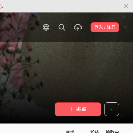
)
.
登入 / 註冊
＋ 追蹤
音樂
粉絲
追蹤中