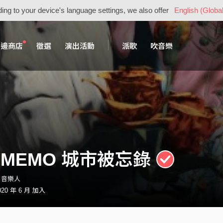
ing to your device's language settings, we also offer
English (Global
周邊商店
徵選
演出活動
派歌
吹音樂
TYMEMO 城市被忘錄
o・音樂人
20 年 6 月 加入