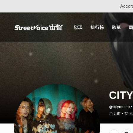
Accord
發現
排行榜
歌單
CI
@citymem
台北市・於 20