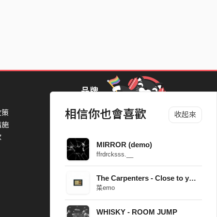
品牌
相信你也會喜歡
政策
StreetVoice Awards 街聲音樂獎
收起來
措施
TheNextBigThing 大團誕生
款
Blow 吹音樂
MIRROR (demo)
Packer 派歌
ffrdrcksss.__
SimpleLife 簡單生活節
ParkPark Carnival
The Carpenters - Close to you (Blues version)
一起比 YEAH 吧
菜emo
WHISKY - ROOM JUMP