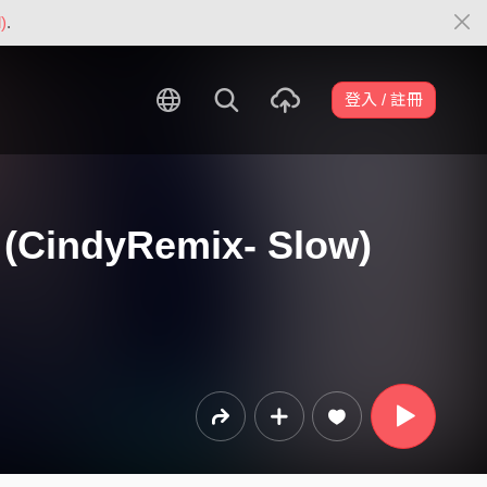
)
.
登入 / 註冊
 (CindyRemix- Slow)