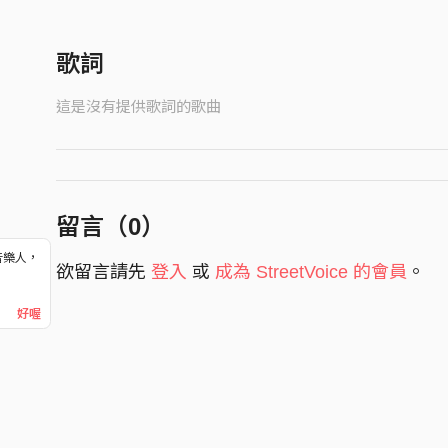
歌詞
這是沒有提供歌詞的歌曲
留言（
0
）
音樂人，
欲留言請先
登入
或
成為 StreetVoice 的會員
。
！
好喔