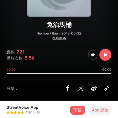
免治馬桶
Hip hop / Rap
・2018-06-22
免治馬桶
221
喜歡
6.5k
播放次數
00:00
00:00
分享：
StreetVoice App
下載
App 開啟
青醬肉絲
4.8(1446)
＋ 追蹤
@chingcyanrose