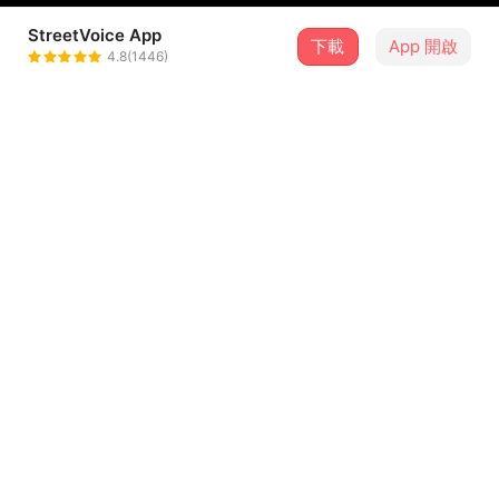
StreetVoice App
下載
App 開啟
阿丹玩球球 Chill Adan
4.8(1446)
＋ 追蹤
@chilladan
介紹
詞曲：李侑勳
編曲：李侑勳
錄音：李侑勳、吳子綱
混音：吳子綱
主唱/吉他：李侑勳
...查看更多
女聲/合音：Vicky
鍵盤：吳子綱
歌詞
貝斯：馬巧暄
鼓組：Thugi Puruburubuane