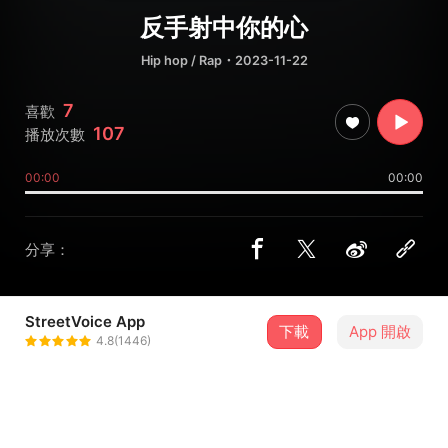
反手射中你的心
Hip hop / Rap
・2023-11-22
7
喜歡
107
播放次數
00:00
00:00
分享：
StreetVoice App
下載
App 開啟
陳琦昇 CH!LLKER
4.8(1446)
＋ 追蹤
@chiday0712