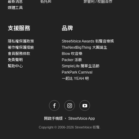
最新消息
街托邦
非營利 / 校園合作
媒體工具
支援服務
品牌
隱私權保護政策
StreetVoice Awards 街聲音樂獎
著作權保護措施
TheNextBigThing 大團誕生
會員服務條款
Blow 吹音樂
免責聲明
Packer 派歌
幫助中心
SimpleLife 簡單生活節
ParkPark Carnival
一起比 YEAH 吧
開啟手機版
・
StreetVoice App
Copyright © 2006-2026 StreetVoice 街聲.