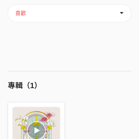
主頁
歌單
關於
喜歡
專輯（1）