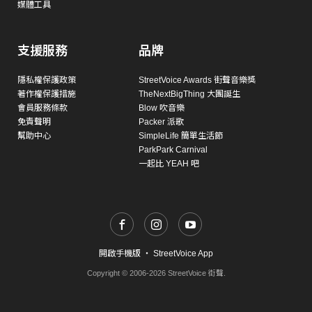
媒體工具
支援服務
品牌
隱私權保護政策
StreetVoice Awards 街聲音樂獎
著作權保護措施
TheNextBigThing 大團誕生
會員服務條款
Blow 吹音樂
免責聲明
Packer 派歌
幫助中心
SimpleLife 簡單生活節
ParkPark Carnival
一起比 YEAH 吧
開啟手機版
・
StreetVoice App
Copyright © 2006-2026 StreetVoice 街聲.