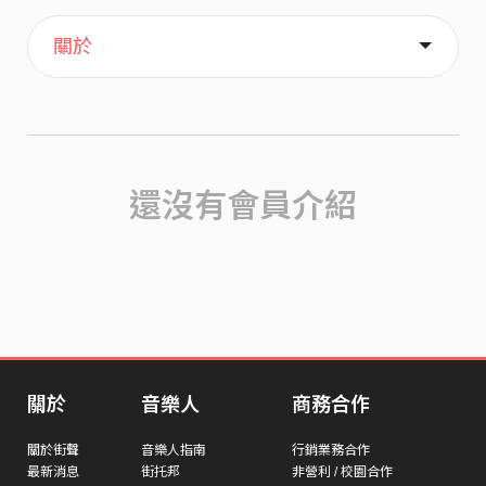
主頁
歌單
喜歡
關於
還沒有會員介紹
關於
音樂人
商務合作
關於街聲
音樂人指南
行銷業務合作
最新消息
街托邦
非營利 / 校園合作