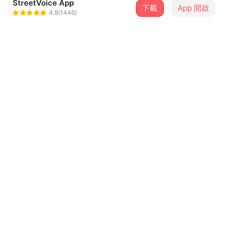
StreetVoice App
下載
App 開啟
Cats on Slide
4.8(1446)
＋ 追蹤
@catsonslide2019
介紹
ฅ՞•ﻌ•՞ฅ
「每個都不一樣，又該如何一樣？」，走入巷口前問自己的
一句話。
.
.
...查看更多
.
製作 Producer : Softmiller、HUGO
歌詞
詞 Lyrics : HUGO、Epiphany
曲 Composing : HUGO、Epiphany
Yuh yuh
編曲 Music Arrangement : Softmiller