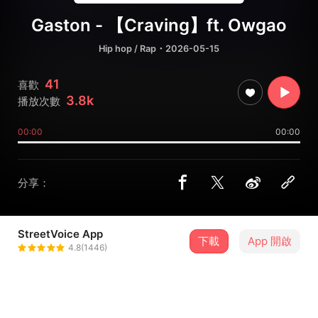
Gaston - 【Craving】ft. Owgao
Hip hop / Rap
・2026-05-15
41
喜歡
3.8k
播放次數
00:00
00:00
分享：
StreetVoice App
下載
App 開啟
calle 407.
4.8(1446)
＋ 追蹤
@calle407