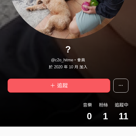
?
@c2o_hitme・會員
於 2020 年 10 月 加入
＋ 追蹤
音樂
粉絲
追蹤中
0
1
11