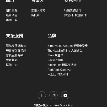
關於
音樂人
商務合作
關於街聲
音樂人指南
行銷業務合作
最新消息
街托邦
非營利 / 校園合作
媒體工具
支援服務
品牌
隱私權保護政策
StreetVoice Awards 街聲音樂獎
著作權保護措施
TheNextBigThing 大團誕生
會員服務條款
Blow 吹音樂
免責聲明
Packer 派歌
幫助中心
SimpleLife 簡單生活節
ParkPark Carnival
一起比 YEAH 吧
開啟手機版
・
StreetVoice App