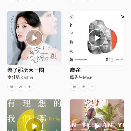
繞了那麼大一圈
麋途
李佳歡Karfun
麋先生Mixer