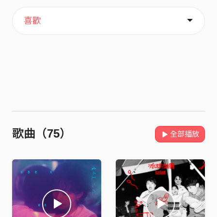
主頁
關於
喜歡
歌曲（75）
全部播放