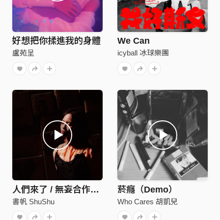
好想把你揉進我的身體
We Can
盧苑呈
icyball 冰球樂團
人們來了 / 無妄合作社 ( cover )
菸癮（Demo）
書帆 ShuShu
Who Cares 胡凱兒