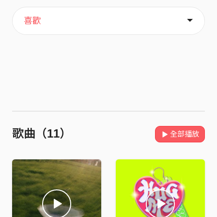
主頁
關於
喜歡
歌曲（11）
全部播放