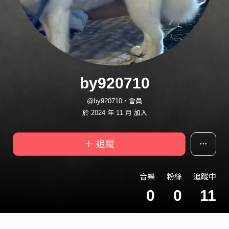
by920710
@by920710・會員
於 2024 年 11 月 加入
＋ 追蹤
音樂
粉絲
追蹤中
0
0
11