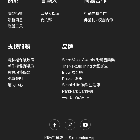
關於
音樂人
商務合作
關於街聲
音樂人指南
行銷業務合作
最新消息
街托邦
非營利 / 校園合作
媒體工具
支援服務
品牌
隱私權保護政策
StreetVoice Awards 街聲音樂獎
著作權保護措施
TheNextBigThing 大團誕生
會員服務條款
Blow 吹音樂
免責聲明
Packer 派歌
幫助中心
SimpleLife 簡單生活節
ParkPark Carnival
一起比 YEAH 吧
開啟手機版
・
StreetVoice App