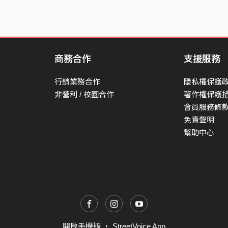
商務合作
支援服務
行銷業務合作
隱私權保護
非營利 / 校園合作
著作權保護
會員服務條
免責聲明
幫助中心
開啟手機版
・
StreetVoice App