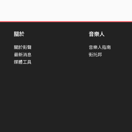
關於
音樂人
關於街聲
音樂人指南
最新消息
街托邦
媒體工具