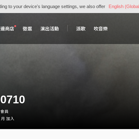
ing to your device's language settings, we also offer
English (Global
周邊商店
徵選
演出活動
派歌
吹音樂
0710
・會員
1 月 加入