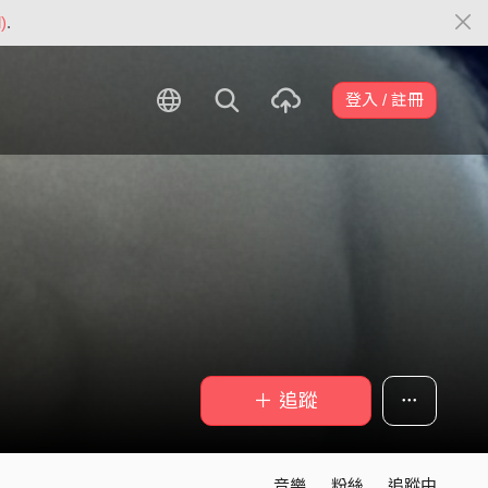
)
.
登入 / 註冊
＋ 追蹤
音樂
粉絲
追蹤中