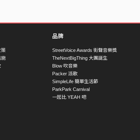
品牌
政策
StreetVoice Awards 街聲音樂獎
措施
TheNextBigThing 大團誕生
款
Blow 吹音樂
Packer 派歌
SimpleLife 簡單生活節
ParkPark Carnival
一起比 YEAH 吧