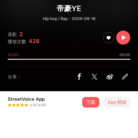
帝豪YE
Hip hop / Rap
・2009-06-18
2
喜歡
428
播放次數
00:00
00:00
分享：
StreetVoice App
下載
App 開啟
杀火军-人造革
4.8(1446)
＋ 追蹤
@bluo24