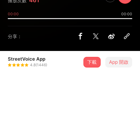
461
播放次數
00:00
00:00
分享：
StreetVoice App
下載
App 開啟
白家庠 Bennett Pai
4.8(1446)
＋ 追蹤
@bennettpai
介紹
影子與我為舞
-
詞/曲/編曲：白家庠