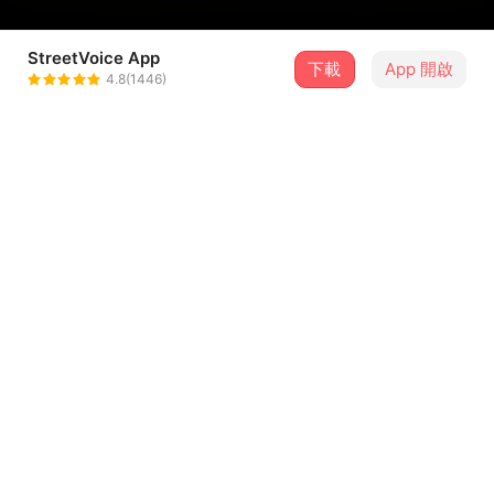
StreetVoice App
下載
App 開啟
BELISH
4.8(1446)
＋ 追蹤
@belish58
介紹
ꕤ˖⸝⸝₊˚ BELISH首張全創作專輯《想起你的時刻》˖⸝⸝₊˚ꕤ
「走過有你的季節，讓思念回到身邊。」
☘︎曲序03
單邊耳機 Earphone Love
...查看更多
歌詞