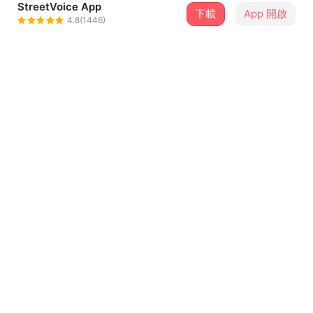
StreetVoice App
下載
App 開啟
BeGone
4.8(1446)
＋ 追蹤
@begone_1998
介紹
喜歡在凌晨大家都睡著的時候醒著，才能鼓起勇氣跟自己對
話。
但我還沒睡，所以時間只能算晚上。
詞曲 Lyrics and Composing | BeGone
...查看更多
編曲 Beat by | Soulis
錄音 Recording | 詹勳澔
歌詞
混音 Mixing | 李旻宸
封面照片 | 林達見
我沒有什麼留戀的
特別感謝 Special Thanks｜土製炸彈、Sam、黃昱、馮晨