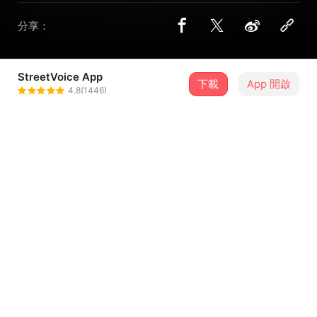
分享：
StreetVoice App
下載
App 開啟
楊碧琪 BeckyYeung
4.8(1446)
＋ 追蹤
@beckykibecky
歌詞
這是沒有提供歌詞的歌曲
留言（
5
）
登入會員開始留言