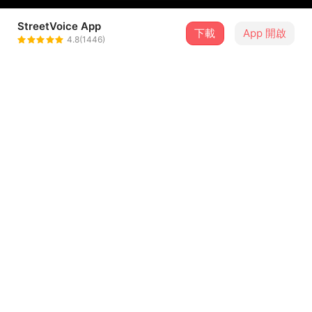
StreetVoice App
下載
App 開啟
謝震廷 Eli Hsieh
4.8(1446)
＋ 追蹤
@bbcd1010a
歌詞
又在夜深人靜醒來 看著天花板 發呆
茶不思 飯不想 被寂寞打敗
夜好長 夢好亂 學不會釋懷
然後枕頭就溼了一塊
...查看更多
外在沒特別受青睞 內在是平凡路邊攤
（攤開內在是隨路可見的平凡）
但自從遇見你之後 Every night
留言（
2
）
就不再垂頭喪氣獨自暗歎