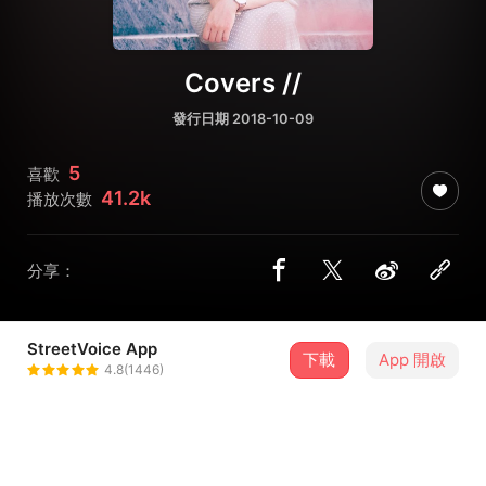
Covers //
發行日期 2018-10-09
5
喜歡
41.2k
播放次數
分享：
StreetVoice App
下載
App 開啟
書帆 ShuShu
4.8(1446)
＋ 追蹤
@b8095